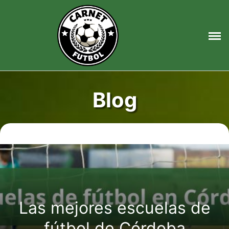
Saltar
al
contenido
Blog
Las mejores escuelas de
fútbol de Córdoba