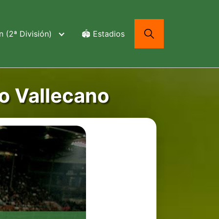
 (2ª División)
🏟️ Estadios
o Vallecano