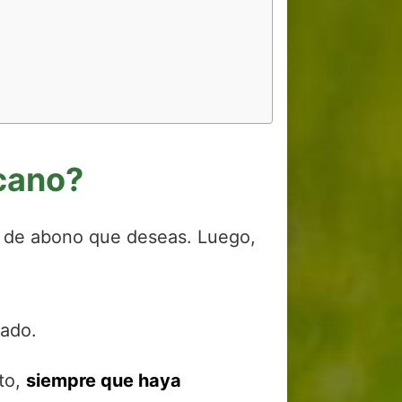
cano?
po de abono que deseas. Luego,
lado.
to,
siempre que haya