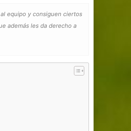
l equipo y consiguen ciertos
ue además les da derecho a