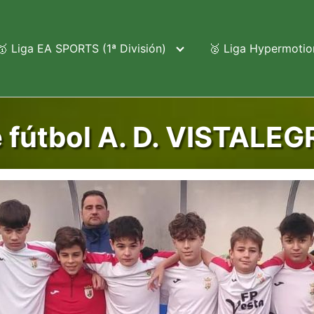
🥇 Liga EA SPORTS (1ª División)
🥈 Liga Hypermotion
e fútbol A. D. VISTALE